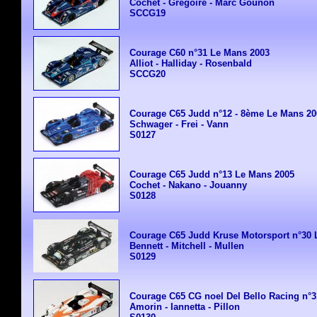
Cochet - Gregoire - Marc Gounon
SCCG19
Courage C60 n°31 Le Mans 2003
Alliot - Halliday - Rosenbald
SCCG20
Courage C65
Judd n°12 - 8ème Le Mans 20
Schwager - Frei - Vann
S0127
Courage C65
Judd n°13 Le Mans 2005
Cochet - Nakano - Jouanny
S0128
Courage C65
Judd Kruse Motorsport n°30 
Bennett - Mitchell - Mullen
S0129
Courage C65
CG noel Del Bello Racing n°
Amorin - Iannetta - Pillon