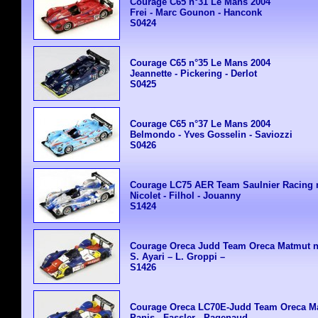
Courage C65 n°31 Le Mans 2004
Frei - Marc Gounon - Hanconk
S0424
Courage C65 n°35 Le Mans 2004
Jeannette - Pickering - Derlot
S0425
Courage C65 n°37 Le Mans 2004
Belmondo - Yves Gosselin - Saviozzi
S0426
Courage LC75 AER Team Saulnier Racing 
Nicolet - Filhol - Jouanny
S1424
Courage Oreca Judd Team Oreca Matmut n
S. Ayari – L. Groppi –
S1426
Courage Oreca LC70E-Judd Team Oreca Ma
Panis - Fassler - Pagenaud