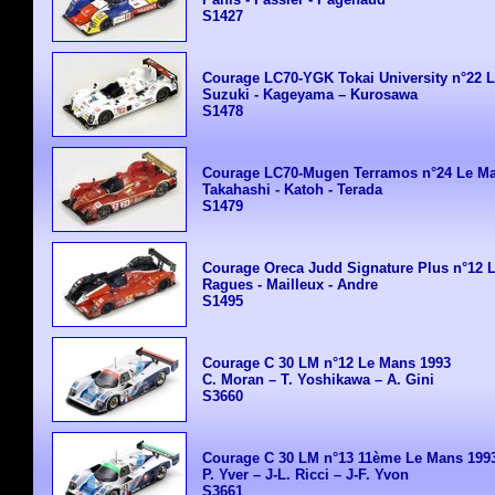
S1427
Courage LC70-YGK Tokai University n°22 
Suzuki - Kageyama – Kurosawa
S1478
Courage LC70-Mugen Terramos n°24 Le M
Takahashi - Katoh - Terada
S1479
Courage Oreca Judd Signature Plus n°12 
Ragues - Mailleux - Andre
S1495
Courage C 30 LM n°12 Le Mans 1993
C. Moran – T. Yoshikawa – A. Gini
S3660
Courage C 30 LM n°13 11ème Le Mans 199
P. Yver – J-L. Ricci – J-F. Yvon
S3661