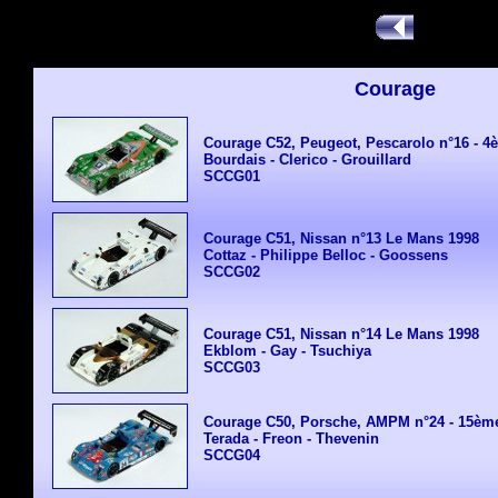
Courage
Courage C52, Peugeot, Pescarolo n°16 - 
Bourdais - Clerico - Grouillard
SCCG01
Courage C51, Nissan n°13 Le Mans 1998
Cottaz - Philippe Belloc - Goossens
SCCG02
Courage C51, Nissan n°14 Le Mans 1998
Ekblom - Gay - Tsuchiya
SCCG03
Courage C50, Porsche, AMPM n°24 - 15èm
Terada - Freon - Thevenin
SCCG04