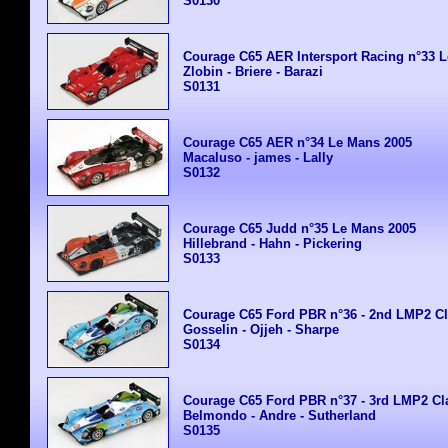
S0130
Courage C65
AER Intersport Racing n°33 
Zlobin - Briere - Barazi
S0131
Courage C65
AER n°34 Le Mans 2005
Macaluso - james - Lally
S0132
Courage C65 Judd n°35 Le Mans 2005
Hillebrand - Hahn - Pickering
S0133
Courage C65 Ford PBR n°36 - 2nd LMP2 C
Gosselin - Ojjeh - Sharpe
S0134
Courage C65 Ford PBR n°37 - 3rd LMP2 Cl
Belmondo - Andre - Sutherland
S0135