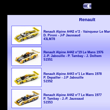
Renault
Renault Alpine A442 n°2 - Vainqueur Le Ma
D. Pironi - J-P Jaussaud
43LM78
Renault Alpine A442 n°19 Le Mans 1976
J.-P. Jabouille - P. Tambay - J. Dolhem
S1551
Renault Alpine A443 n°1 Le Mans 1978
P. Depailler - J.P Jabouille
S1552
Renault Alpine A442 n°7 Le Mans 1977
P. Tambay - J.-P. Jaussaud
S1553