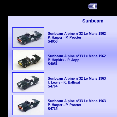
Sunbeam
Sunbeam Alpine n°32 Le Mans 1962 -
P. Harper - P. Procter
S4050
Sunbeam Alpine n°33 Le Mans 1962
P. Hopkirk - P. Jopp
S4051
Sunbeam Alpine n°32 Le Mans 1963
I. Lewis - K. Ballisat
S4764
Sunbeam Alpine n°33 Le Mans 1963
P. Harper - P. Procter
S4765