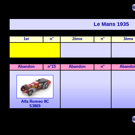
Le Mans 1935
1er
n°
2ème
n°
3ème
Abandon
n°15
Abandon
n°
Abando
Alfa Romeo 8C
S3869