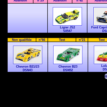
Abandon
n°29
Abandon
n°62
Abando
Ligier JS2
Ford Capr
S0547
DS
Non qualifiée
n°66
Test
n°21
Test
Lol
Chevron B21/23
Chevron B23
DS
DSN43
DSN52