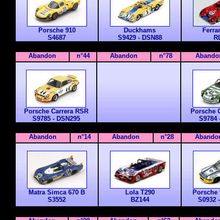
Porsche
910
Duckhams
Ferra
S4687
S9429 - DSN88
R
Abandon
n°44
Abandon
n°78
Abando
Porsche Carrera RSR
Porsche 
S9785 - DSN295
S9784
Abandon
n°14
Abandon
n°28
Abando
Matra Simca 670 B
Lola T290
Porsche 
S3552
BZ144
S0932 