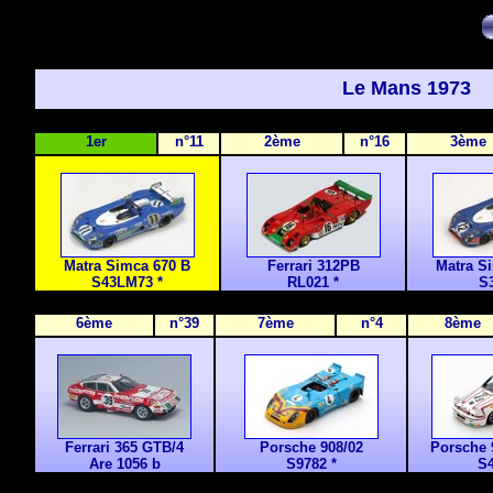
Le Mans 1973
1er
n°11
2ème
n°16
3ème
Matra Simca 670 B
Ferrari 312PB
Matra S
S43LM73
*
RL021 *
S
6ème
n°39
7ème
n°4
8ème
Ferrari 365 GTB/4
Porsche 908/02
Porsche 
Are 1056 b
S9782
*
S