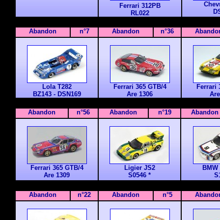
Chev
Ferrari 312PB
D
RL022
Abandon
n°7
Abandon
n°36
Abando
Lola T282
Ferrari 365 GTB/4
Ferrari
BZ143 - DSN169
Are 1306
Are
Abandon
n°56
Abandon
n°19
Abandon
Ferrari 365 GTB/4
Ligier JS2
BMW 
Are 1309
S0546 *
S
Abandon
n°22
Abandon
n°5
Abando