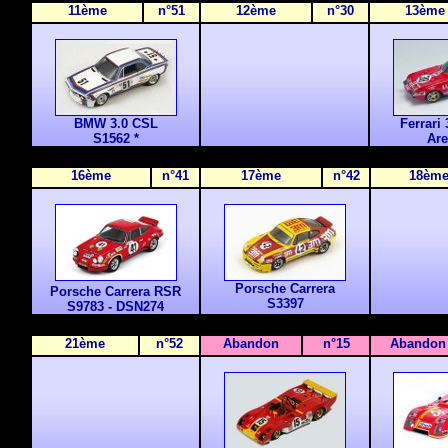
11ème
n°51
12ème
n°30
13ème
BMW 3.0 CSL
Ferrari
S1562
*
Are
16ème
n°41
17ème
n°42
18èm
Porsche Carrera
Porsche Carrera RSR
S3397
S9783 - DSN274
21ème
n°52
Abandon
n°15
Abandon