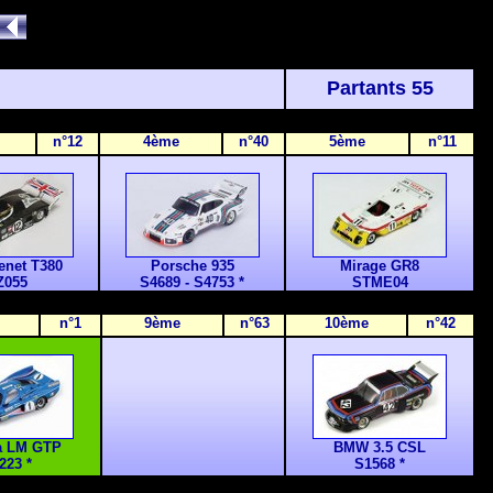
Partants 55
n°12
4ème
n°40
5ème
n°11
enet T380
Porsche 935
Mirage GR8
Z055
S4689 - S4753 *
STME04
n°1
9ème
n°63
10ème
n°42
ra LM GTP
BMW 3.5 CSL
223 *
S1568 *