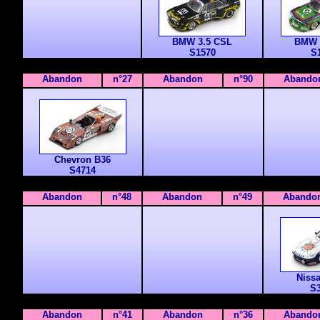
BMW 3.5 CSL
BMW 
S1570
S
Abandon
n°27
Abandon
n°90
Abando
Chevron
B36
S4714
Abandon
n°48
Abandon
n°49
Abando
Niss
S
Abandon
n°41
Abandon
n°36
Abando