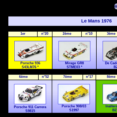
Le Mans 1976
1er
n°20
2ème
n°10
3ème
Porsche 936
Mirage GR8
De Cad
S43LM76 *
STME03 *
B
6ème
n°52
7ème
n°17
8ème
Porsche 908/03
Inalte
Porsche 911 Carrera
S1997
BZ
S9815