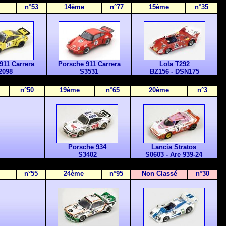
n°53
14ème
n°77
15ème
n°35
911 Carrera
Porsche 911 Carrera
Lola T292
2098
S3531
BZ156 - DSN175
n°50
19ème
n°65
20
ème
n°3
Porsche 934
Lancia Stratos
S3402
S0603 -
Are 939-24
n°55
2
4ème
n°95
Non Classé
n°30