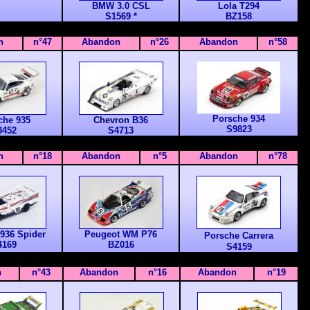
BMW 3.0 CSL
Lola T294
S1569 *
BZ158
n
n°47
Abandon
n°26
Abandon
n°58
Porsche 934
che 935
Chevron
B36
S9823
3452
S4713
n
n°18
Abandon
n°5
Abandon
n°78
936 Spider
Peugeot WM P76
Porsche
Carrera
4169
BZ016
S4159
n
n°43
Abandon
n°16
Abandon
n°19