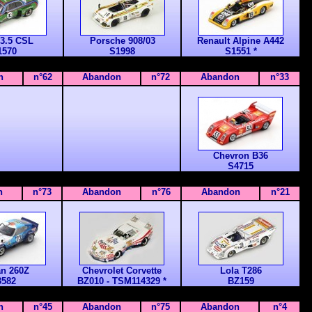
3.5 CSL
Porsche 908/03
Renault Alpine A442
1570
S1998
S1551 *
n
n°62
Abandon
n°72
Abandon
n°33
Chevron B36
S4715
n
n°73
Abandon
n°76
Abandon
n°21
an 260Z
Chevrolet Corvette
Lola T286
3582
BZ010
- TSM114329 *
BZ159
n
n°45
Abandon
n°75
Abandon
n°4