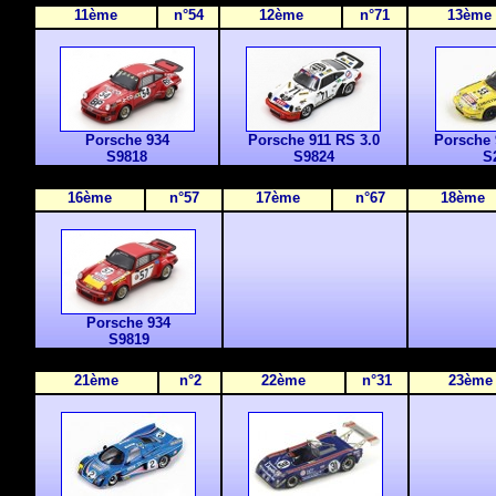
11ème
n°54
12ème
n°71
13ème
Porsche 934
Porsche 911 RS 3.0
Porsche 
S9818
S9824
S
16ème
n°57
17ème
n°67
18ème
Porsche 934
S9819
2
1ème
n°2
2
2ème
n°31
2
3ème