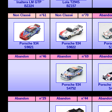
Inaltera LM GTP
Lola T294S
BZ224
BZ157
Non Classé
n°61
Non Classé
n°70
Abando
Porsche 934
Porsche 934
Pors
S9821
S9822
S
Abandon
n°46
Abandon
n°69
Abando
Porsche 934
Porsche 
S4752
S
Abandon
n°29
Abandon
n°44
Abando