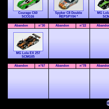
Courage C60
Spyker C8 Double
MG Lol
SCCG16
REPSPY04 *
SC
Abandon
n°30
Abandon
n°22
Abando
MG Lola EX 257
SCMG05
Abandon
n°67
Abandon
n°78
Abando