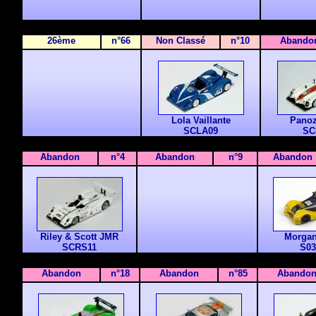
26ème
n°66
Non Classé
n°10
Abando
Lola Vaillante
Pano
SCLA09
SC
Abandon
n°4
Abandon
n°9
Abandon
Riley & Scott JMR
Morgan
SCRS11
S03
Abandon
n°18
Abandon
n°85
Abando