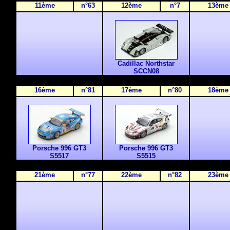
11ème
n°63
12ème
n°7
13ème
Cadillac Northstar
SCCN08
16ème
n°81
17ème
n°80
18ème
Porsche 996 GT3
Porsche 996 GT3
S5517
S5515
2
1ème
n°77
2
2ème
n°82
2
3ème