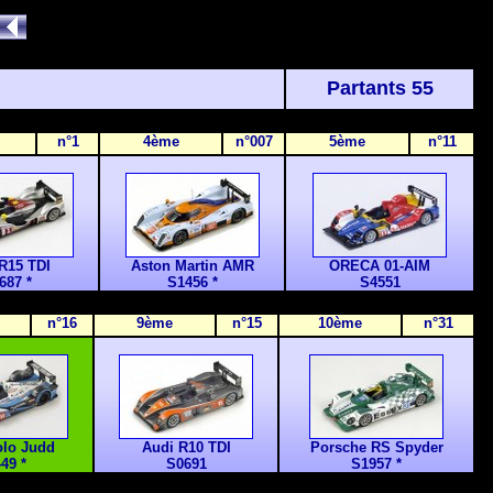
Partants 55
n°1
4ème
n°007
5ème
n°11
R15 TDI
Aston Martin AMR
ORECA 01-AIM
687 *
S1456 *
S4551
n°16
9ème
n°15
10ème
n°31
olo Judd
Audi R10 TDI
Porsche RS Spyder
49 *
S0691
S1957 *