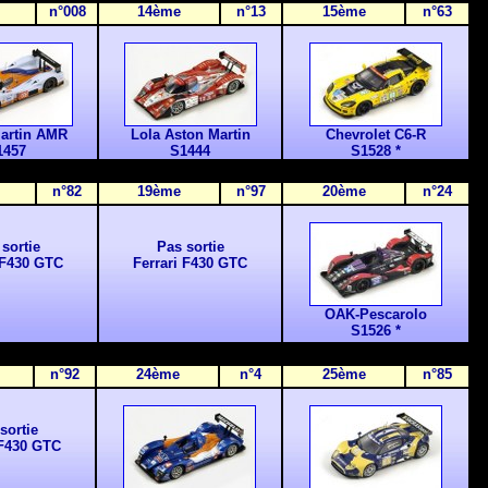
n°008
14ème
n°13
15ème
n°63
artin AMR
Lola Aston Martin
Chevrolet C6-R
1457
S1444
S1528 *
n°82
19ème
n°97
20
ème
n°24
sortie
Pas sortie
 F430 GTC
Ferrari F430 GTC
OAK-Pescarolo
S1526 *
n°92
2
4ème
n°4
2
5ème
n°85
sortie
 F430 GTC