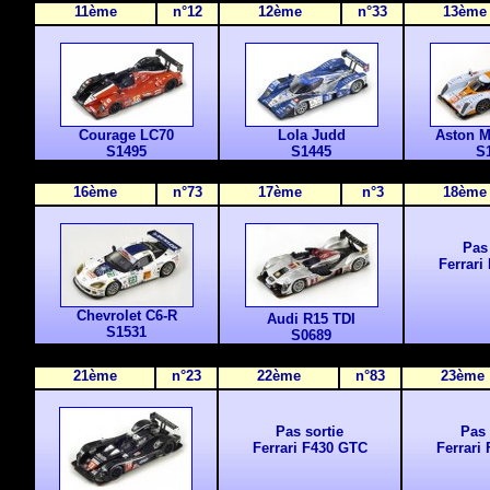
11ème
n°12
12ème
n°33
13ème
Courage LC70
Lola Judd
Aston M
S1495
S1445
S
16ème
n°73
17ème
n°3
18ème
Pas 
Ferrari
Chevrolet C6-R
Audi R15 TDI
S1531
S0689
2
1ème
n°23
2
2ème
n°83
2
3ème
Pas sortie
Pas 
Ferrari F430 GTC
Ferrari