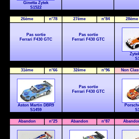
Ginetta Zytek
S1522
26
ème
n°78
27
ème
n°84
28
ème
Pas sortie
Pas sortie
Ferrari F430 GTC
Ferrari F430 GTC
Zyte
S
3
1ème
n°66
3
2ème
n°96
Non Clas
Pas sortie
Ferrari F430 GTC
Aston Martin DBR9
Porsch
S1459
S
Abandon
n°25
Abandon
n°87
Abando