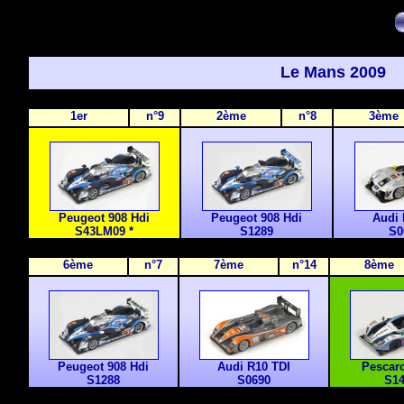
Le Mans 2009
1er
n°9
2ème
n°8
3ème
Peugeot 908 Hdi
Peugeot 908 Hdi
Audi 
S43LM09 *
S1289
S0
6ème
n°7
7ème
n°14
8ème
Peugeot 908 Hdi
Audi R10 TDI
Pescar
S1288
S0690
S14