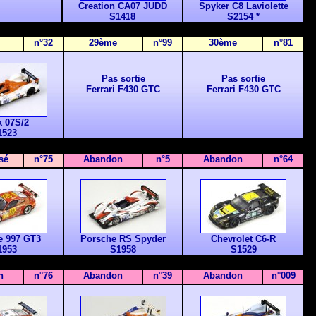
Creation CA07 JUDD
Spyker C8 Laviolette
S1418
S2154 *
n°32
29
ème
n°99
30
ème
n°81
Pas sortie
Pas sortie
Ferrari F430 GTC
Ferrari F430 GTC
k 07S/2
1523
sé
n°75
Abandon
n°5
Abandon
n°64
e 997 GT3
Porsche RS Spyder
Chevrolet C6-R
1953
S1958
S1529
n
n°76
Abandon
n°39
Abandon
n°009