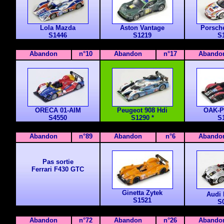
Lola Mazda
Aston Vantage
Porsch
S1446
S1219
S
Abandon
n°10
Abandon
n°17
Abando
ORECA 01-AIM
Peugeot 908 Hdi
OAK-P
S4550
S1290 *
S
Abandon
n°89
Abandon
n°6
Abando
Pas sortie
Ferrari F430 GTC
Ginetta Zytek
Audi 
S1521
S
Abandon
n°72
Abandon
n°26
Abando