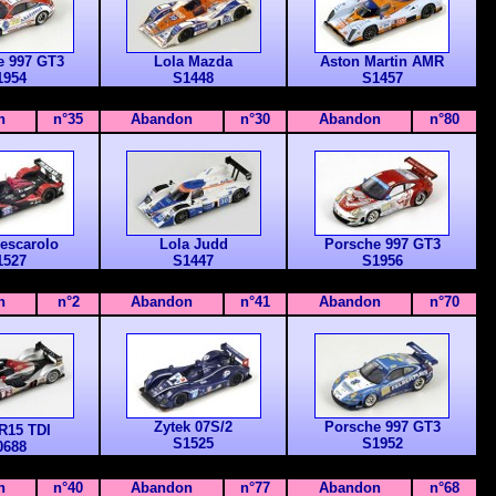
e 997 GT3
Lola Mazda
Aston Martin AMR
1954
S1448
S1457
n
n°35
Abandon
n°30
Abandon
n°80
escarolo
Lola Judd
Porsche 997 GT3
1527
S1447
S1956
n
n°2
Abandon
n°41
Abandon
n°70
Zytek 07S/2
Porsche 997 GT3
R15 TDI
S1525
S1952
0688
n
n°40
Abandon
n°77
Abandon
n°68