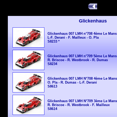
Glickenhaus
Glickenhaus 007 LMH n°708 4ème Le Mans
L-F. Derani - F. Mailleux - O. Pla
S8233
*
Glickenhaus 007 LMH n°709 5ème Le Mans
R. Briscoe - R. Westbrook - R. Dumas
S8234
Glickenhaus 007 LMH N°708 4ème Le Mans
O. Pla - R. Dumas - L-F. Derani
S8613
Glickenhaus 007 LMH N°709 3ème Le Mans
R. Briscoe - R. Westbrook - F. Mailleux
S8614