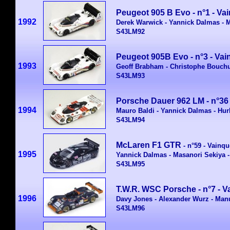
Peugeot 905 B Evo - n°1 - V
1992
Derek Warwick - Yannick Dalmas - M
S43LM92
Peugeot 905B Evo - n°3 - Va
1993
Geoff Brabham - Christophe Bouchut
S43LM93
Porsche Dauer 962 LM - n°36
1994
Mauro Baldi - Yannick Dalmas - Hu
S43LM94
McLaren F1 GTR
- n°59 - Vainq
1995
Yannick Dalmas - Masanori Sekiya -
S43LM95
T.W.R. WSC Porsche - n°7 - 
1996
Davy Jones - Alexander Wurz - Man
S43LM96