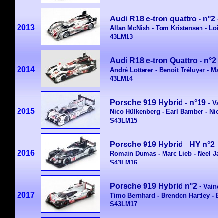
Audi R18 e-tron quattro - n°2
2013
Allan McNish - Tom Kristensen - Lo
43LM13
Audi R18 e-tron Quattro - n°2
2014
André Lotterer - Benoit Tréluyer - M
43LM14
Porsche 919 Hybrid - n°19
-
V
2015
Nico Hülkenberg - Earl Bamber - Ni
S43LM15
Porsche 919 Hybrid - HY n°2
2016
Romain Dumas - Marc Lieb - Neel J
S43LM16
Porsche 919 Hybrid n°2 -
Vain
2017
Timo Bernhard - Brendon Hartley -
S43LM17