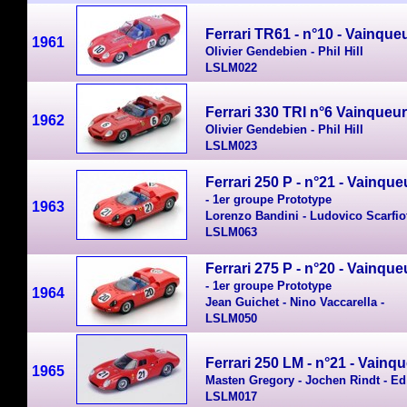
Ferrari TR61 - n°10 - Vainque
1961
Olivier Gendebien - Phil Hill
LSLM022
Ferrari 330 TRI n°6 Vainqueu
1962
Olivier Gendebien - Phil Hill
LSLM023
Ferrari 250 P - n°21 - Vainqu
-
1er groupe Prototype
1963
Lorenzo Bandini - Ludovico Scarfiot
LSLM063
Ferrari 275 P - n°20 - Vainqu
- 1er groupe Prototype
1964
Jean Guichet - Nino Vaccarella -
LSLM050
Ferrari 250 LM - n°21 - Vainq
1965
Masten Gregory - Jochen Rindt - E
LSLM017