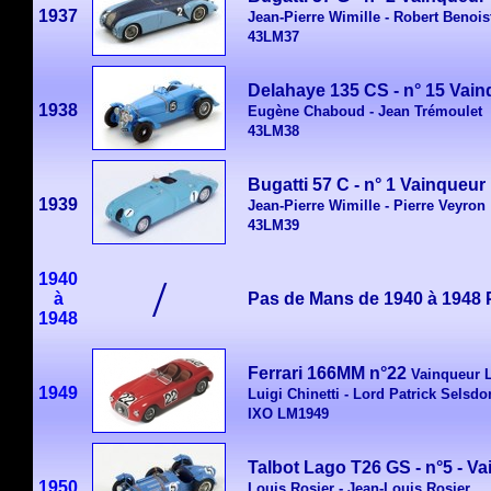
1937
Jean-Pierre Wimille - Robert Benois
43LM37
Delahaye 135 CS - n° 15 Vai
1938
Eugène Chaboud - Jean Trémoulet
43LM38
Bugatti 57 C - n° 1
Vainqueur
1939
Jean-Pierre Wimille - Pierre Veyron
43LM39
1940
/
à
Pas de Mans de 1940 à 1948 
1948
Ferrari 166MM n°22
Vainqueur
L
1949
Luigi Chinetti - Lord Patrick Selsdo
IXO LM1949
Talbot Lago T26 GS - n°5 -
Va
1950
Louis Rosier - Jean-Louis Rosier