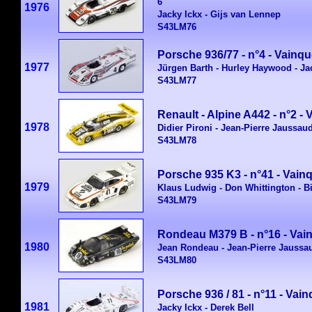
6
1976
Jacky Ickx - Gijs van Lennep
S43LM76
Porsche 936/77 - n°4 - Vainq
1977
Jürgen Barth - Hurley Haywood - Ja
S43LM77
Renault - Alpine A442 - n°2 -
1978
Didier Pironi - Jean-Pierre Jaussau
S43LM78
Porsche 935 K3 - n°41 - Vain
1979
Klaus Ludwig - Don Whittington - Bi
S43LM79
Rondeau M379 B - n°16 - Va
1980
Jean Rondeau - Jean-Pierre Jaussa
S43LM80
Porsche 936 / 81 - n°11 - Vai
1981
Jacky Ickx - Derek Bell