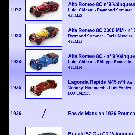
Alfa Romeo 8C n°8
Vainqueu
1932
Luigi Chinetti - Raymond Sommer
43LM32
Alfa Romeo 8C 2300 MM - n° 
1933
Raymond Sommer - Tazio Nuvolari
43LM33
Alfa Romeo 8C - n° 9 Vainqu
1934
Luigi Chinetti - Philippe Etancelin
43LM34
Lagonda Rapide M45 n°4
Vain
1935
'Johnny' Hindmarsh - Luis Fontès
IXO LM1935
/
1936
Pas de Mans en 1936 Pour c
Bugatti 57 G - n° 2 Vainqueur