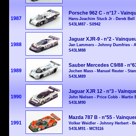
Porsche 962 C - n°17 - Vainq
1987
Hans-Joachim Stuck Jr - Derek Bell 
S43LM87 - S0942
Jaguar XJR-9 - n°2 - Vainque
1988
Jan Lammers - Johnny Dumfries - 
S43LM88
Sauber Mercedes C9/88 - n°6
1989
Jochen Mass - Manuel Reuter - Stan
S43LM89
Jaguar XJR 12 - n°3 - Vainqu
1990
John Nielsen - Price Cobb - Martin 
S43LM90
Mazda 787 B - n°55 - Vainqu
1991
Volker Weidler - Johnny Herbert - B
S43LM91 - MC9116