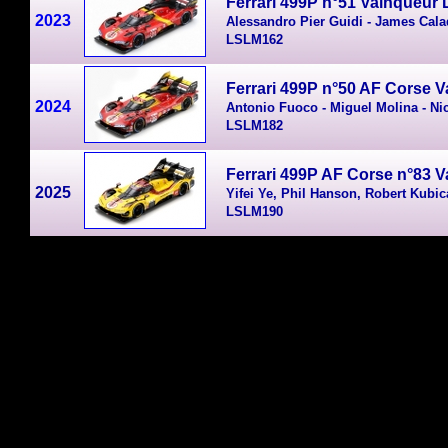
Ferrari
499P n°51 Vainqueur 
2023
Alessandro Pier Guidi - James Cala
LSLM162
Ferrari 499P n°50 AF Corse 
2024
Antonio Fuoco - Miguel Molina - Ni
LSLM182
Ferrari 499P AF Corse n°83 
2025
Yifei Ye, Phil Hanson, Robert Kubic
LSLM190