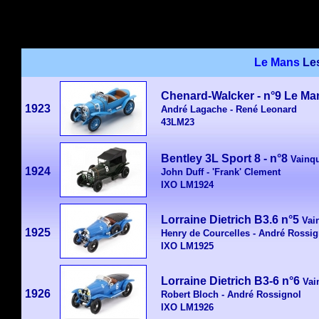
Le Mans
Le
Chenard-Walcker - n°9
Le Ma
1923
André Lagache - René Leonard
43LM23
Bentley 3L Sport 8 - n°8
Vainq
1924
John Duff - 'Frank' Clement
IXO LM1924
Lorraine Dietrich B3.6 n°5
Vai
1925
Henry de Courcelles - André Rossig
IXO LM1925
Lorraine Dietrich B3-6 n°6
Vai
1926
Robert Bloch - André Rossignol
IXO LM1926