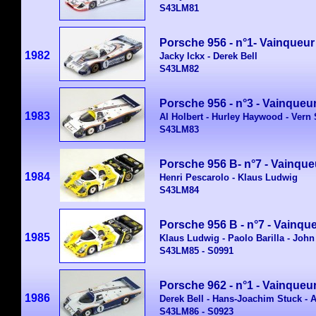
S43LM81
Porsche 956 - n°1- Vainqueur
1982
Jacky Ickx - Derek Bell
S43LM82
Porsche 956 - n°3 - Vainqueu
1983
Al Holbert - Hurley Haywood - Ver
S43LM83
Porsche 956 B- n°7 - Vainque
1984
Henri Pescarolo - Klaus Ludwig
S43LM84
Porsche 956 B - n°7 - Vainqu
1985
Klaus Ludwig - Paolo Barilla - John
S43LM85 - S0991
Porsche 962 - n°1 - Vainqueu
1986
Derek Bell - Hans-Joachim Stuck - A
S43LM86 - S0923