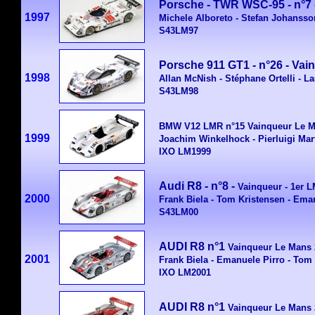
Porsche - TWR WSC-95 - n°7 
1997
Michele Alboreto - Stefan Johansso
S43LM97
Porsche 911 GT1 - n°26 - Va
1998
Allan McNish - Stéphane Ortelli - La
S43LM98
BMW V12 LMR n°15
Vainqueur
Le M
1999
Joachim Winkelhock - Pierluigi Mar
IXO LM1999
Audi R8 - n°8
-
Vainqueur
- 1er 
2000
Frank Biela - Tom Kristensen - Ema
S43LM00
AUDI R8 n°1
Vainqueur
Le Mans 
2001
Frank Biela - Emanuele Pirro - Tom
IXO LM2001
AUDI R8 n°1
Vainqueur
Le Mans 