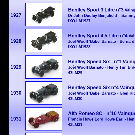
Bentley Sport 3 Litre n°3
Vain
1927
Dr John Dudley Benjafield - 'Sammy
IXO LM1927
Bentley Sport 4,5 Litre n°4
Vai
1928
Joël Woolf 'Babe' Barnato - Bernar
IXO LM1928
Bentley Speed Six -
n°
1 Vain
1929
Joêl Woolf Barnato - Henry Tim Bir
43LM29
Bentley Speed Six n°4 Vainq
1930
Joël Woolf 'Babe' Barnato - Glen Ki
43LM30
Alfa Romeo 8C - n°16 Vainq
1931
Francis Howe Lord Howe Earl - Hen
43LM31