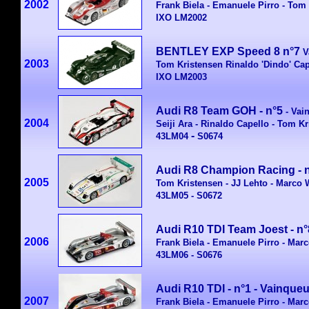
2002
Frank Biela - Emanuele Pirro - Tom
IXO LM2002
BENTLEY EXP Speed 8 n°7
V
2003
Tom Kristensen Rinaldo 'Dindo' Cap
IXO LM2003
Audi R8 Team GOH - n°5
-
Vai
2004
Seiji Ara - Rinaldo Capello - Tom K
-
43LM04
S0674
Audi R8 Champion Racing - n
2005
Tom Kristensen - JJ Lehto - Marco 
43LM05 -
S0672
Audi R10 TDI Team Joest - n°
2006
Frank Biela - Emanuele Pirro - Mar
43LM06 -
S0676
Audi R10 TDI - n°1
-
Vainqueu
2007
Frank Biela - Emanuele Pirro - Mar