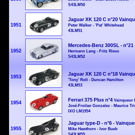
S43LM50
Jaguar XK 120 C n°20
Vainqu
1951
Peter Walker - 'Pat' Whitehead
43LM51
Mercedes-Benz 300SL - n°21 
1952
Hermann Lang - Fritz Riess
S43LM52
Jaguar XK 120 C n°18 Vainq
1953
'Tony' Rolt - Duncan Hamilton
43LM53
Ferrari 375 Plus n°4
Vainqueur
1954
José-Froilan Gonzalez - Maurice Tri
IXO LM1954
Jaguar type-D - n°6 - Vainqu
1955
Mike Hawthorn - Ivor Bueb
S43LM55