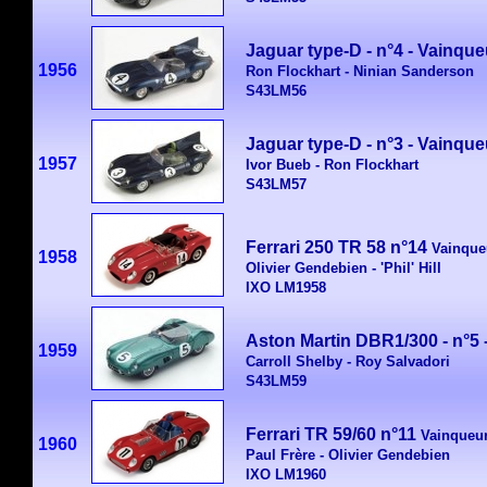
Jaguar type-D - n°4 - Vainqu
1956
Ron Flockhart - Ninian Sanderson
S43LM56
Jaguar type-D - n°3 - Vainqu
1957
Ivor Bueb - Ron Flockhart
S43LM57
Ferrari 250 TR 58 n°14
Vainque
1958
Olivier Gendebien - 'Phil' Hill
IXO LM1958
Aston Martin DBR1/300 - n°5 
1959
Carroll Shelby - Roy Salvadori
S43LM59
Ferrari TR 59/60 n°11
Vainqueu
1960
Paul Frère - Olivier Gendebien
IXO LM1960