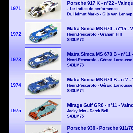
Porsche 917 K - n°22 - Vainq
1971
- 1er indice de performence
Dr. Helmut Marko - Gijs van Lennep
Matra Simca MS 670 - n°15 -
1972
Henri.Pescarolo - Graham Hill
S43LM72
Matra Simca MS 670 B - n°11 
1973
Henri.Pescarolo - Gérard.Larrousse
S43LM73
Matra Simca MS 670 B - n°7 -
1974
Henri.Pescarolo - Gérard.Larrousse
S43LM74
Mirage Gulf GR8 - n°11 - Vai
1975
Jacky Ickx - Derek Bell
S43LM75
Porsche 936 - Porsche 911/78