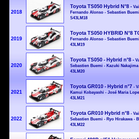
Toyota TS050 Hybrid N°8
-
Va
2018
Fernando Alonso - Sebastien Buemi
S43LM18
Toyota TS050 HYBRID N°8 
2019
Fernando Alonso - Sebastien Buemi
43LM19
Toyota TS050 - Hybrid n°8 -
Va
2020
Sebastien Buemi - Kazuki Nakajima 
43LM20
Toyota
GR010 -
Hybrid
n°7
- 
2021
Kamui Kobayashi - José Maria Lope
43LM21
Toyota
GR010 Hybrid n°8
- V
2022
Sebastien Buemi - Ryo Hirakawa - B
43LM22