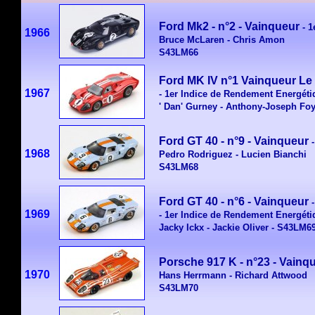
Ford Mk2 - n°2 - Vainqueur
- 
1966
Bruce McLaren - Chris Amon
S43LM66
Ford MK IV n°1
Vainqueur
Le
1967
- 1er Indice de Rendement Energéti
' Dan' Gurney - Anthony-Joseph Foy
Ford GT 40 - n°9 - Vainqueur
-
1968
Pedro Rodriguez - Lucien Bianchi
S43LM68
Ford GT 40 - n°6 - Vainqueur
1969
- 1er Indice de Rendement Energéti
Jacky Ickx - Jackie Oliver - S43LM6
Porsche 917 K - n°23 - Vainq
1970
Hans Herrmann - Richard Attwood
S43LM70