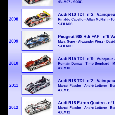
43LM07 -
S0681
Audi R10 TDI - n°2 -
Vainqueu
2008
Rinaldo Capello - Allan McNish - T
S43LM08
Peugeot 908 Hdi-FAP - n°9
Va
2009
Marc Gene - Alexander Wurz - Dav
S43LM09
Audi R15 TDI - n°9 -
Vainqueur
-
2010
Romain Dumas - Timo Bernhard - Mi
43LM10
Audi R18 TDI - n°2 -
Vainqueu
2011
Marcel Fässler - André Lotterer - Be
43LM11
Audi R18 E-tron Quattro - n°1
2012
Marcel Fässler - Andre Lotterer - Be
43LM12